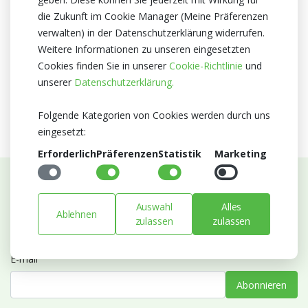
die Zukunft im Cookie Manager (Meine Präferenzen
Zertifikat
verwalten) in der Datenschutzerklärung widerrufen.
MPS A+
Weitere Informationen zu unseren eingesetzten
MPS SQ
Cookies finden Sie in unserer
Cookie-Richtlinie
und
MPS GAP
unserer
Datenschutzerklärung.
Valentinstag
Muttertag
Folgende Kategorien von Cookies werden durch uns
eingesetzt:
Erforderlich
Präferenzen
Statistik
Marketing
Abonnieren Sie unseren Newsletter
Auswahl
Alles
Ablehnen
Bleiben Sie auf dem Laufenden mit Neuigkeiten und
zulassen
zulassen
Entwicklungen von Blumengroßhandel Heyl
E-mail
Abonnieren