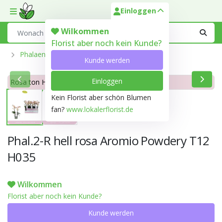
Einloggen
Toggle mobile menu
Search
Wilkommen
Florist aber noch kein Kunde?
Phalaenopsis Aus Der Optiflor-Gärtnerei
Kunde werden
Einloggen
Rosa ton Hell rosa 69C
Kein Florist aber schön Blumen
fan?
www.lokalerflorist.de
Phal.2-R hell rosa Aromio Powdery T12
H035
Wilkommen
Florist aber noch kein Kunde?
Kunde werden