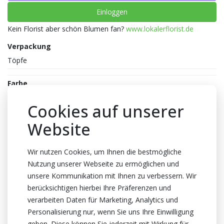
Einloggen
Kein Florist aber schön Blumen fan?
www.lokalerflorist.de
Verpackung
Töpfe
Farbe
Hell rosa
Cookies auf unserer
Topfhöhe
Website
35cm Höhe
Topf
Wir nutzen Cookies, um Ihnen die bestmögliche
12cm
Nutzung unserer Webseite zu ermöglichen und
Züchter
unsere Kommunikation mit Ihnen zu verbessern. Wir
berücksichtigen hierbei Ihre Präferenzen und
Optiflor
verarbeiten Daten für Marketing, Analytics und
Herkunftsland
Personalisierung nur, wenn Sie uns Ihre Einwilligung
Niederlande
geben. Diese können Sie jederzeit mit Wirkung für