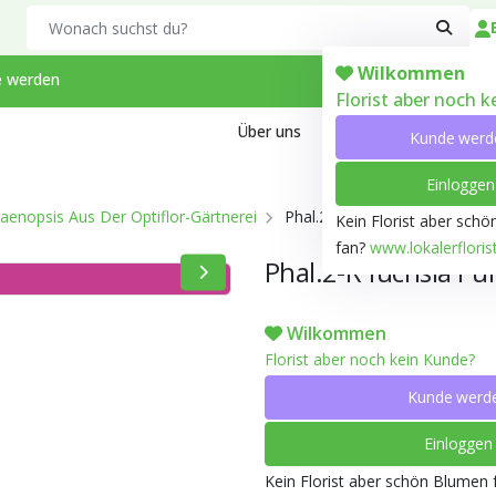
Search
Wilkommen
 werden
Florist aber noch 
Über uns
Kontakt
Arbeiten bei
Kunde werd
Einloggen
aenopsis Aus Der Optiflor-Gärtnerei
Phal.2-R fuchsia Purple Mirro
Kein Florist aber sch
fan?
www.lokalerfloris
Phal.2-R fuchsia Pu
Wilkommen
Florist aber noch kein Kunde?
Kunde werd
Einloggen
Kein Florist aber schön Blumen 