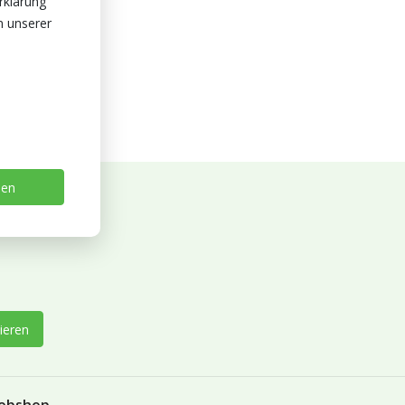
rklärung
n unserer
sen
ieren