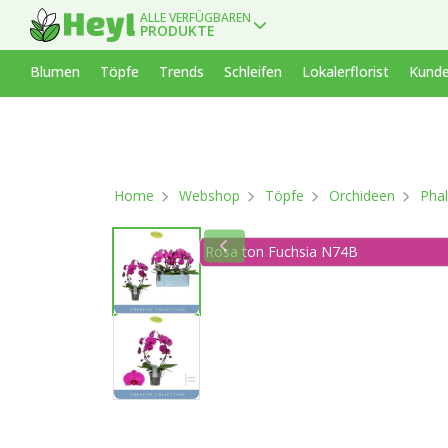
ALLE VERFÜGBAREN
PRODUKTE
Blumen
Töpfe
Trends
Schleifen
Lokalerflorist
Kunde
Home
Webshop
Töpfe
Orchideen
Phal
Rosa ton Fuchsia N74B