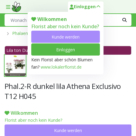
Einloggen
Toggle mobile menu
Search
Wilkommen
Florist aber noch kein Kunde?
Phalaenopsis Aus Der Optiflor-Gärtnerei
Kunde werden
Einloggen
Lila ton Dunkel lila N79C
Kein Florist aber schön Blumen
fan?
www.lokalerflorist.de
Phal.2-R dunkel lila Athena Exclusivo
T12 H045
Wilkommen
Florist aber noch kein Kunde?
Kunde werden