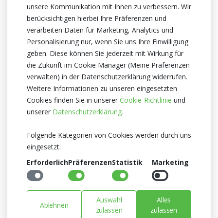
unsere Kommunikation mit Ihnen zu verbessern. Wir
Topfhöhe
berücksichtigen hierbei Ihre Präferenzen und
45cm Höhe
verarbeiten Daten für Marketing, Analytics und
Topf
Personalisierung nur, wenn Sie uns Ihre Einwilligung
geben. Diese können Sie jederzeit mit Wirkung für
12cm
die Zukunft im Cookie Manager (Meine Präferenzen
Züchter
verwalten) in der Datenschutzerklärung widerrufen.
Optiflor
Weitere Informationen zu unseren eingesetzten
Cookies finden Sie in unserer
Cookie-Richtlinie
und
Herkunftsland
unserer
Datenschutzerklärung.
Niederlande
Zertifikat
Folgende Kategorien von Cookies werden durch uns
MPS A+
eingesetzt:
MPS SQ
Erforderlich
Präferenzen
Statistik
Marketing
MPS GAP
Auswahl
Alles
Ablehnen
zulassen
zulassen