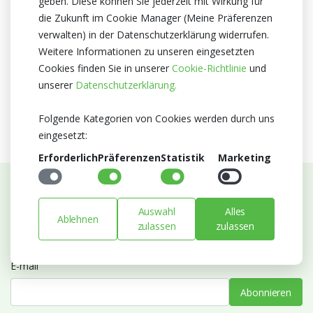
geben. Diese können Sie jederzeit mit Wirkung für
Niederlande
die Zukunft im Cookie Manager (Meine Präferenzen
verwalten) in der Datenschutzerklärung widerrufen.
Zertifikat
Weitere Informationen zu unseren eingesetzten
MPS A+
Cookies finden Sie in unserer
Cookie-Richtlinie
und
MPS SQ
unserer
Datenschutzerklärung.
MPS GAP
Folgende Kategorien von Cookies werden durch uns
eingesetzt:
Erforderlich
Präferenzen
Statistik
Marketing
Abonnieren Sie unseren Newsletter
Auswahl
Alles
Ablehnen
zulassen
zulassen
Bleiben Sie auf dem Laufenden mit Neuigkeiten und
Entwicklungen von Blumengroßhandel Heyl
E-mail
Abonnieren