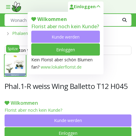
Einloggen
Toggle mobile menu
Search
Wilkommen
Florist aber noch kein Kunde?
Phalaenopsis Aus Der Optiflor-Gärtnerei
Kunde werden
Spitze
Einloggen
Weiss ton 999D
Kein Florist aber schön Blumen
fan?
www.lokalerflorist.de
Phal.1-R weiss Wing Balletto T12 H045
Wilkommen
Florist aber noch kein Kunde?
Kunde werden
Einloggen