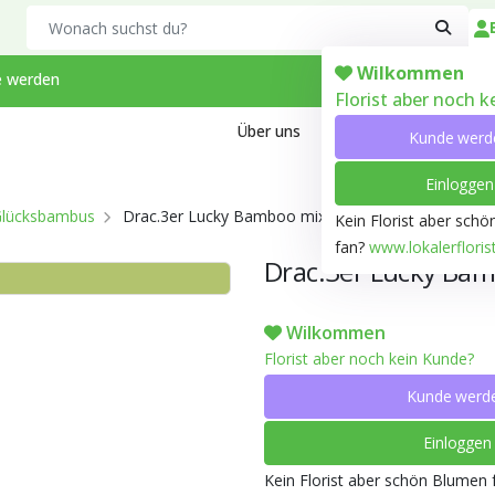
Search
Wilkommen
 werden
Florist aber noch 
Über uns
Kontakt
Arbeiten bei
Kunde werd
Einloggen
lücksbambus
Drac.3er Lucky Bamboo mix EV463 T14 H020
Kein Florist aber sch
fan?
www.lokalerfloris
Drac.3er Lucky Ba
Wilkommen
Florist aber noch kein Kunde?
Kunde werd
Einloggen
Kein Florist aber schön Blumen 