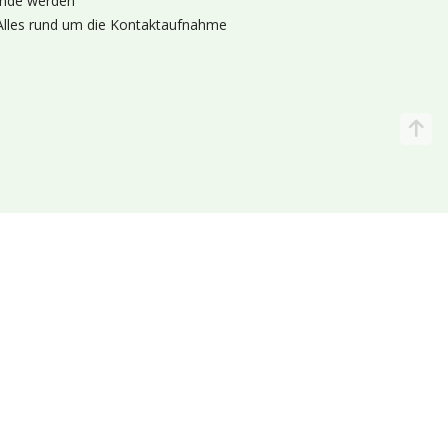
nde werden
Alles rund um die Kontaktaufnahme
Katalog
Wir liefern
lande (Holland 🌷)