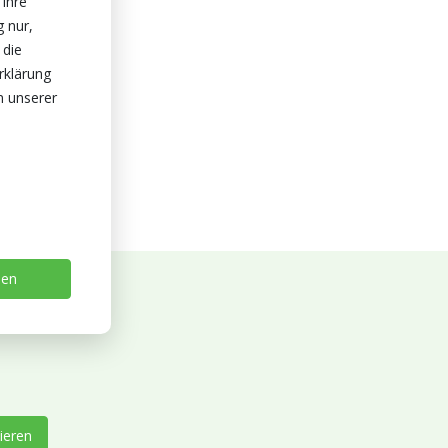
 Ihre
g nur,
 die
rklärung
n unserer
sen
ieren