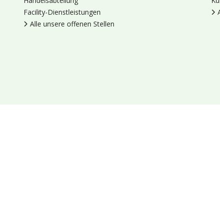
Handelsabteilung
Ku
Facility-Dienstleistungen
Alle unsere offenen Stellen
en
Cookies
Datenschutz
Allgemeine Geschäftsbedingungen
Blumengroßhandel Heyl
Venus 375,
2675 LP Honselersdijk,
Nieder
Socials