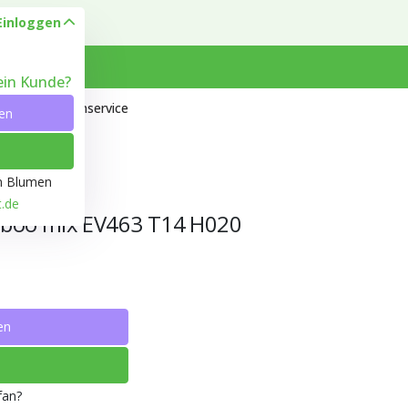
Einloggen
kein Kunde?
 Heyl
Kundenservice
en
ön Blumen
t.de
mboo mix EV463 T14 H020
en
fan?