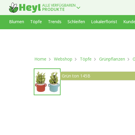
ALLE VERFÜGBAREN
PRODUKTE
Blumen
Töpfe
Trends
Schleifen
Lokalerflorist
Kunde
Home
Webshop
Töpfe
Grünpflanzen
G
Grün ton 145B