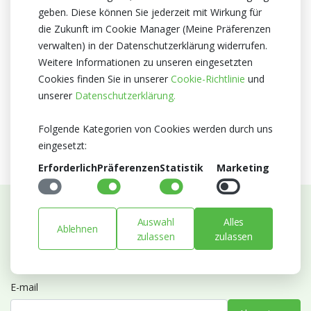
geben. Diese können Sie jederzeit mit Wirkung für
Herkunftsland
die Zukunft im Cookie Manager (Meine Präferenzen
Niederlande
verwalten) in der Datenschutzerklärung widerrufen.
Zertifikat
Weitere Informationen zu unseren eingesetzten
MPS A
Cookies finden Sie in unserer
Cookie-Richtlinie
und
MPS SQ
unserer
Datenschutzerklärung.
KFC Silber
Folgende Kategorien von Cookies werden durch uns
eingesetzt:
Erforderlich
Präferenzen
Statistik
Marketing
Auswahl
Alles
Abonnieren Sie unseren Newsletter
Ablehnen
zulassen
zulassen
Bleiben Sie auf dem Laufenden mit Neuigkeiten und
Entwicklungen von Blumengroßhandel Heyl
E-mail