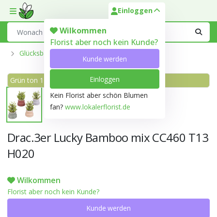
Einloggen
Toggle mobile menu
Search
Wilkommen
Florist aber noch kein Kunde?
Glücksbambus
Kunde werden
Einloggen
Grün ton 145B
Kein Florist aber schön Blumen
fan?
www.lokalerflorist.de
Drac.3er Lucky Bamboo mix CC460 T13
H020
Wilkommen
Florist aber noch kein Kunde?
Kunde werden