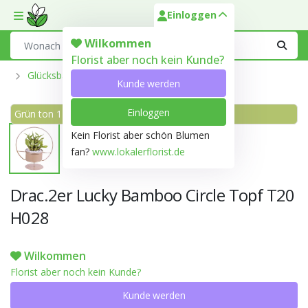
Einloggen
Toggle mobile menu
Search
Wilkommen
Florist aber noch kein Kunde?
Glücksbambus
Kunde werden
Einloggen
Grün ton 145B
Kein Florist aber schön Blumen
fan?
www.lokalerflorist.de
Drac.2er Lucky Bamboo Circle Topf T20
H028
Wilkommen
Florist aber noch kein Kunde?
Kunde werden