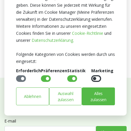
geben. Diese können Sie jederzeit mit Wirkung für
Herkunftsland
die Zukunft im Cookie Manager (Meine Präferenzen
Niederlande
verwalten) in der Datenschutzerklärung widerrufen.
Zertifikat
Weitere Informationen zu unseren eingesetzten
MPS A
Cookies finden Sie in unserer
Cookie-Richtlinie
und
MPS SQ
unserer
Datenschutzerklärung.
KFC Silber
Folgende Kategorien von Cookies werden durch uns
eingesetzt:
Erforderlich
Präferenzen
Statistik
Marketing
Auswahl
Alles
Abonnieren Sie unseren Newsletter
Ablehnen
zulassen
zulassen
Bleiben Sie auf dem Laufenden mit Neuigkeiten und
Entwicklungen von Blumengroßhandel Heyl
E-mail