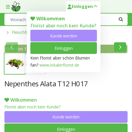
Einloggen
Toggle mobile menu
Search
Wilkommen
Florist aber noch kein Kunde?
Fleischfressende Pflanzen
Kunde werden
Einloggen
Grün ton 141D
Kein Florist aber schön Blumen
fan?
www.lokalerflorist.de
Nepenthes Alata T12 H017
Wilkommen
Florist aber noch kein Kunde?
Kunde werden
Einloggen