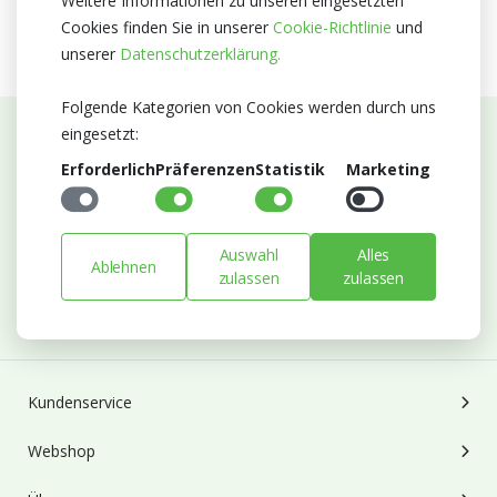
Weitere Informationen zu unseren eingesetzten
Cookies finden Sie in unserer
Cookie-Richtlinie
und
unserer
Datenschutzerklärung.
Folgende Kategorien von Cookies werden durch uns
eingesetzt:
Abonnieren Sie unseren Newsletter
Erforderlich
Präferenzen
Statistik
Marketing
Bleiben Sie auf dem Laufenden mit Neuigkeiten und
Entwicklungen von Blumengroßhandel Heyl
Auswahl
Alles
E-mail
Ablehnen
zulassen
zulassen
Abonnieren
Kundenservice
Webshop