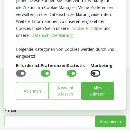
geben. Diese können Sie jederzeit mit Wirkung für
Niederlande
die Zukunft im Cookie Manager (Meine Präferenzen
verwalten) in der Datenschutzerklärung widerrufen.
Zertifikat
Weitere Informationen zu unseren eingesetzten
MPS A
Cookies finden Sie in unserer
Cookie-Richtlinie
und
MPS SQ
unserer
Datenschutzerklärung.
MPS GAP
Folgende Kategorien von Cookies werden durch uns
eingesetzt:
Erforderlich
Präferenzen
Statistik
Marketing
Abonnieren Sie unseren Newsletter
Auswahl
Alles
Ablehnen
zulassen
zulassen
Bleiben Sie auf dem Laufenden mit Neuigkeiten und
Entwicklungen von Blumengroßhandel Heyl
E-mail
Abonnieren