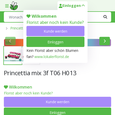
Einloggen
Toggle mobile menu
Search
Wilkommen
Florist aber noch kein Kunde?
Princettia
Kunde werden
Einloggen
Mix
Kein Florist aber schön Blumen
fan?
www.lokalerflorist.de
Princettia mix 3f T06 H013
Wilkommen
Florist aber noch kein Kunde?
Kunde werden
Einloggen