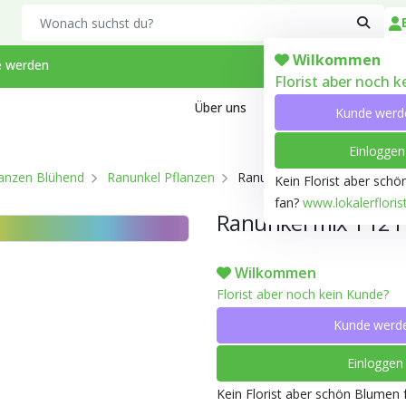
Search
Wilkommen
 werden
Florist aber noch 
Über uns
Kontakt
Arbeiten bei
Kunde werd
Einloggen
lanzen Blühend
Ranunkel Pflanzen
Ranunkel mix T12 H023
Kein Florist aber sch
fan?
www.lokalerfloris
Ranunkel mix T12 
Wilkommen
Florist aber noch kein Kunde?
Kunde werd
Einloggen
Kein Florist aber schön Blumen 