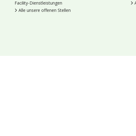
Facility-Dienstleistungen
Alle unsere offenen Stellen
en
Cookies
Datenschutz
Allgemeine Geschäftsbedingungen
Blumengroßhandel Heyl
Venus 375,
2675 LP Honselersdijk,
Nieder
Socials