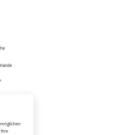
öhe
rlande
P
rmöglichen
 Ihre