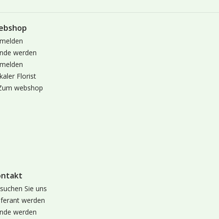
ebshop
melden
nde werden
melden
kaler Florist
Zum webshop
ontakt
suchen Sie uns
eferant werden
nde werden