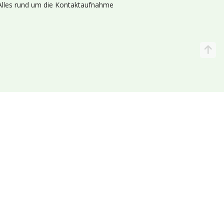
Alles rund um die Kontaktaufnahme
Katalog
Wir liefern
lande (Holland 🌷)