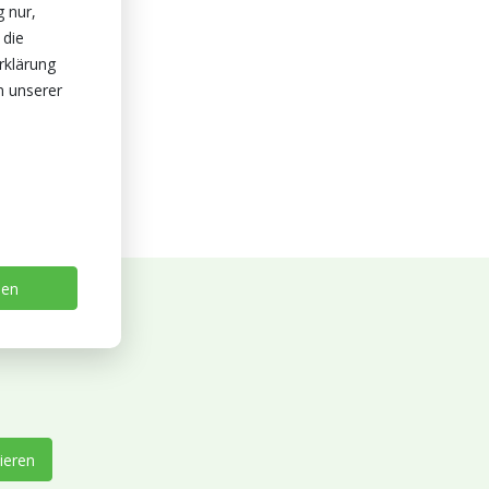
g nur,
 die
rklärung
n unserer
sen
ieren