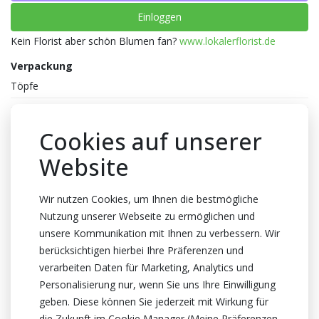
Einloggen
Kein Florist aber schön Blumen fan?
www.lokalerflorist.de
Verpackung
Töpfe
Farbe
Cookies auf unserer
Dunkel rosa
Website
Reife
2-2
Wir nutzen Cookies, um Ihnen die bestmögliche
Topfhöhe
Nutzung unserer Webseite zu ermöglichen und
20cm Höhe
unsere Kommunikation mit Ihnen zu verbessern. Wir
Topf
berücksichtigen hierbei Ihre Präferenzen und
verarbeiten Daten für Marketing, Analytics und
10.5cm
Personalisierung nur, wenn Sie uns Ihre Einwilligung
Herkunftsland
geben. Diese können Sie jederzeit mit Wirkung für
Niederlande
die Zukunft im Cookie Manager (Meine Präferenzen