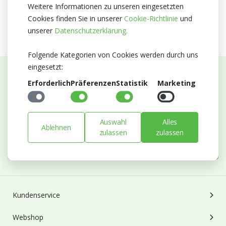
MPS GAP
Weitere Informationen zu unseren eingesetzten
Cookies finden Sie in unserer
Cookie-Richtlinie
und
unserer
Datenschutzerklärung.
Folgende Kategorien von Cookies werden durch uns
eingesetzt:
Erforderlich
Präferenzen
Statistik
Marketing
Abonnieren Sie unseren Newsletter
Bleiben Sie auf dem Laufenden mit Neuigkeiten und
Entwicklungen von Blumengroßhandel Heyl
Auswahl
Alles
Ablehnen
E-mail
zulassen
zulassen
Abonnieren
Kundenservice
Webshop