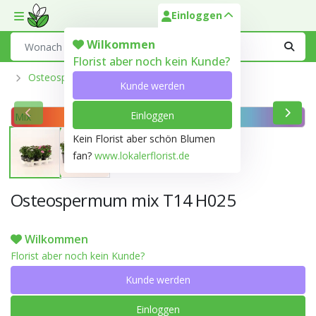
Einloggen
Toggle mobile menu
Search
Wilkommen
Florist aber noch kein Kunde?
Osteospermum
Kunde werden
Einloggen
Mix
Kein Florist aber schön Blumen
fan?
www.lokalerflorist.de
Osteospermum mix T14 H025
Wilkommen
Florist aber noch kein Kunde?
Kunde werden
Einloggen