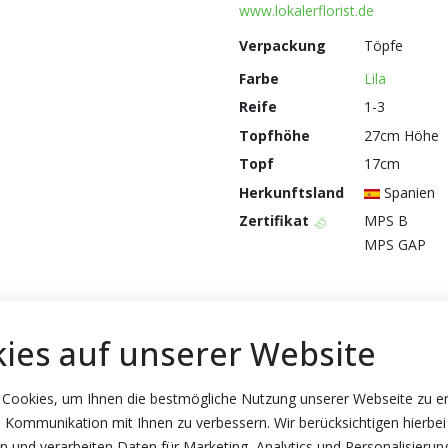
www.lokalerflorist.de
Verpackung
Töpfe
Farbe
Lila
Reife
1-3
Topfhöhe
27cm Höhe
Topf
17cm
Herkunftsland
Spanien
Zertifikat
MPS B
MPS GAP
ies auf unserer Website
 Cookies, um Ihnen die bestmögliche Nutzung unserer Webseite zu e
 Kommunikation mit Ihnen zu verbessern. Wir berücksichtigen hierbei
n und verarbeiten Daten für Marketing, Analytics und Personalisierun