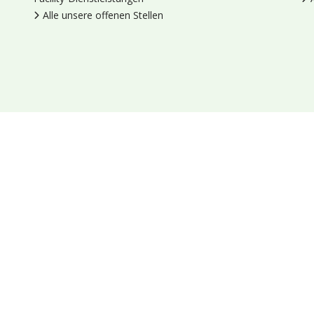
Alle unsere offenen Stellen
en
Cookies
Datenschutz
Allgemeine Geschäftsbedingungen
Blumengroßhandel Heyl
Venus 375,
2675 LP Honselersdijk,
Nieder
Socials