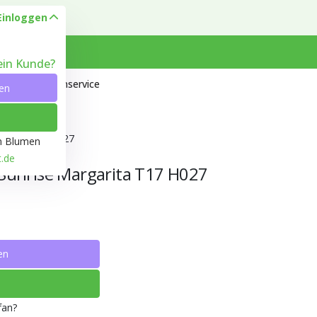
Einloggen
kein Kunde?
 Heyl
Kundenservice
en
garita T17 H027
ön Blumen
t.de
Sunrise Margarita T17 H027
en
fan?