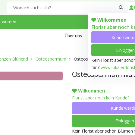
Search
Wilkommen
 werden
Florist aber noch 
Über uns
Kontakt
Arbeiten bei
Kunde werd
Einloggen
lanzen Blühend
Osteospermum
Osteospermum lila Sunrise Mar
Kein Florist aber sch
fan?
www.lokalerfloris
Osteospermum lila 
Wilkommen
Florist aber noch kein Kunde?
Kunde werd
Einloggen
Kein Florist aber schön Blumen 