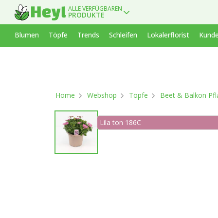
ALLE VERFÜGBAREN
PRODUKTE
Blumen
Töpfe
Trends
Schleifen
Lokalerflorist
Kunde
Home
Webshop
Töpfe
Beet & Balkon Pf
Lila ton 186C