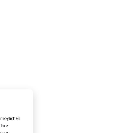
rmöglichen
 Ihre
g nur,