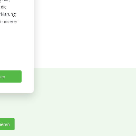
 die
rklärung
n unserer
sen
ieren