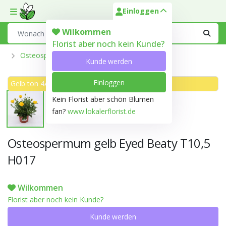
Einloggen
Toggle mobile menu
Search
Wilkommen
Florist aber noch kein Kunde?
Osteospermum
Kunde werden
Einloggen
Gelb ton 4A
Kein Florist aber schön Blumen
fan?
www.lokalerflorist.de
Osteospermum gelb Eyed Beaty T10,5
H017
Wilkommen
Florist aber noch kein Kunde?
Kunde werden