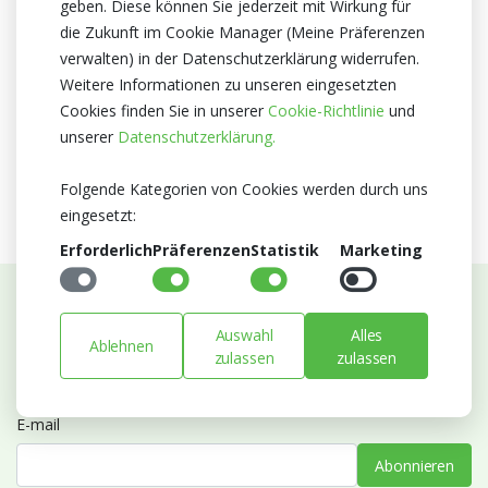
geben. Diese können Sie jederzeit mit Wirkung für
Herkunftsland
die Zukunft im Cookie Manager (Meine Präferenzen
Niederlande
verwalten) in der Datenschutzerklärung widerrufen.
Weitere Informationen zu unseren eingesetzten
Zertifikat
Cookies finden Sie in unserer
Cookie-Richtlinie
und
MPS A
unserer
Datenschutzerklärung.
MPS GAP
Folgende Kategorien von Cookies werden durch uns
eingesetzt:
Erforderlich
Präferenzen
Statistik
Marketing
Abonnieren Sie unseren Newsletter
Auswahl
Alles
Ablehnen
zulassen
zulassen
Bleiben Sie auf dem Laufenden mit Neuigkeiten und
Entwicklungen von Blumengroßhandel Heyl
E-mail
Abonnieren