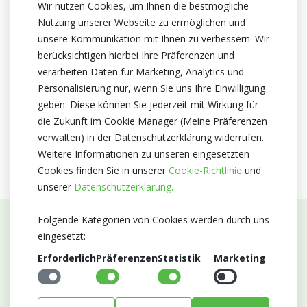
Wir nutzen Cookies, um Ihnen die bestmögliche
Nutzung unserer Webseite zu ermöglichen und
unsere Kommunikation mit Ihnen zu verbessern. Wir
berücksichtigen hierbei Ihre Präferenzen und
verarbeiten Daten für Marketing, Analytics und
Personalisierung nur, wenn Sie uns Ihre Einwilligung
geben. Diese können Sie jederzeit mit Wirkung für
die Zukunft im Cookie Manager (Meine Präferenzen
verwalten) in der Datenschutzerklärung widerrufen.
Weitere Informationen zu unseren eingesetzten
Cookies finden Sie in unserer
Cookie-Richtlinie
und
unserer
Datenschutzerklärung.
Folgende Kategorien von Cookies werden durch uns
eingesetzt:
Abonnieren Sie unseren Newsletter
Erforderlich
Präferenzen
Statistik
Marketing
Bleiben Sie auf dem Laufenden mit Neuigkeiten und
Entwicklungen von Blumengroßhandel Heyl
E-mail