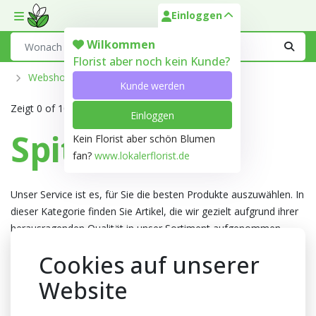
Einloggen
Toggle mobile menu
Search
Wilkommen
Florist aber noch kein Kunde?
Webshop
Spitze
Kunde werden
Zeigt
0 of 10.106
Aktive Produkte
Einloggen
Spitze
Kein Florist aber schön Blumen
fan?
www.lokalerflorist.de
Unser Service ist es, für Sie die besten Produkte auszuwählen. In
dieser Kategorie finden Sie Artikel, die wir gezielt aufgrund ihrer
herausragenden Qualität in unser Sortiment aufgenommen
haben. Diese Produkte stehen für Spitzenqualität und erfüllen
Cookies auf unserer
unsere höchsten Ansprüche.
Website
Grosse Auswahl
Blumen
,
Töpfe
&
Trends