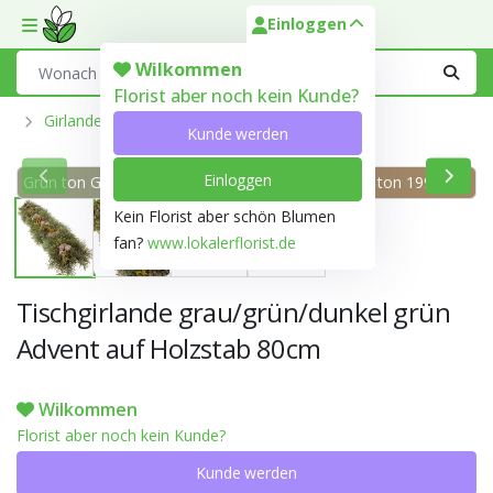
Einloggen
Toggle mobile menu
Search
Wilkommen
Florist aber noch kein Kunde?
Girlande
Kunde werden
Einloggen
Grün ton Grau/grün
Grün ton Dunkel
Braun ton 199C
194A
grün 137A
Kein Florist aber schön Blumen
fan?
www.lokalerflorist.de
Tischgirlande grau/grün/dunkel grün
Advent auf Holzstab 80cm
Wilkommen
Florist aber noch kein Kunde?
Kunde werden