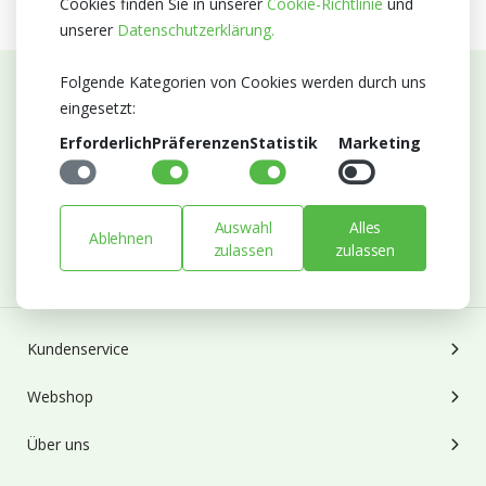
Cookies finden Sie in unserer
Cookie-Richtlinie
und
unserer
Datenschutzerklärung.
Folgende Kategorien von Cookies werden durch uns
eingesetzt:
Abonnieren Sie unseren Newsletter
Erforderlich
Präferenzen
Statistik
Marketing
Bleiben Sie auf dem Laufenden mit Neuigkeiten und
Entwicklungen von Blumengroßhandel Heyl
E-mail
Auswahl
Alles
Ablehnen
zulassen
zulassen
Abonnieren
Kundenservice
Webshop
Über uns