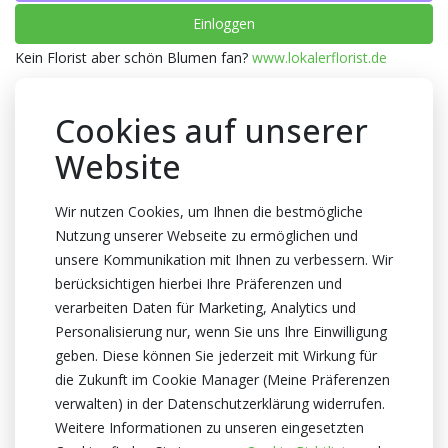
Einloggen
Kein Florist aber schön Blumen fan?
www.lokalerflorist.de
Verpackung
Cookies auf unserer
Wanne
Anzahl pro Wanne
Website
10x1
Wir nutzen Cookies, um Ihnen die bestmögliche
Farbe
Nutzung unserer Webseite zu ermöglichen und
Grau/grün
,
Dunkel grün
,
Braun
unsere Kommunikation mit Ihnen zu verbessern. Wir
Stiellenge
berücksichtigen hierbei Ihre Präferenzen und
80cm lang
verarbeiten Daten für Marketing, Analytics und
Personalisierung nur, wenn Sie uns Ihre Einwilligung
Zertifikat
geben. Diese können Sie jederzeit mit Wirkung für
Kein Zertifikate
die Zukunft im Cookie Manager (Meine Präferenzen
Advent
Herbst
Weihnachten
Winter
verwalten) in der Datenschutzerklärung widerrufen.
Weitere Informationen zu unseren eingesetzten