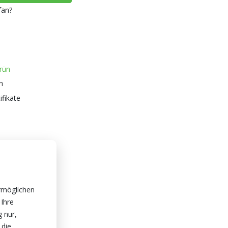
fan?
rün
n
ifikate
rmöglichen
 Ihre
g nur,
 die