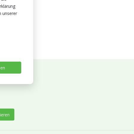
rklärung
n unserer
sen
ieren