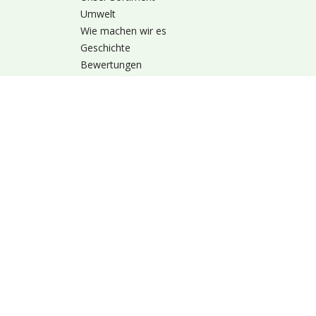
Umwelt
Wie machen wir es
Geschichte
Bewertungen
Fanshop
Alles über Heyl
Nutzungsbedingung
© 1973 - 2026