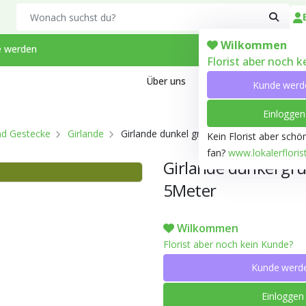
Search
Wilkommen
 werden
Florist aber noch 
Über uns
Kontakt
Arbeiten bei
Kunde werd
Einloggen
d Gestecke
Girlande
Girlande dunkel grün Thuja rund gebunde
Kein Florist aber sch
fan?
www.lokalerfloris
Girlande dunkel gr
5Meter
Wilkommen
Florist aber noch kein Kunde?
Kunde werd
Einloggen