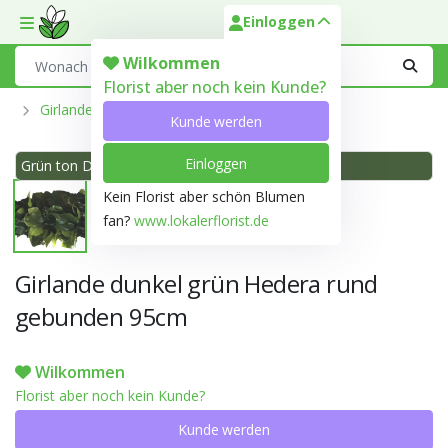
Einloggen
Toggle mobile menu
Search
Wilkommen
Florist aber noch kein Kunde?
Girlande
Kunde werden
Einloggen
Grün ton Dunkel grün 137A
Kein Florist aber schön Blumen
fan?
www.lokalerflorist.de
Girlande dunkel grün Hedera rund
gebunden 95cm
Wilkommen
Florist aber noch kein Kunde?
Kunde werden