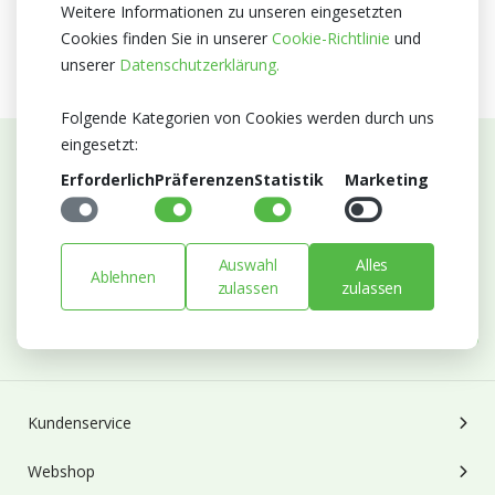
Ostern
Frühling
Weitere Informationen zu unseren eingesetzten
Cookies finden Sie in unserer
Cookie-Richtlinie
und
unserer
Datenschutzerklärung.
Folgende Kategorien von Cookies werden durch uns
eingesetzt:
Abonnieren Sie unseren Newsletter
Erforderlich
Präferenzen
Statistik
Marketing
Bleiben Sie auf dem Laufenden mit Neuigkeiten und
Entwicklungen von Blumengroßhandel Heyl
Auswahl
Alles
Ablehnen
E-mail
zulassen
zulassen
Abonnieren
Kundenservice
Webshop