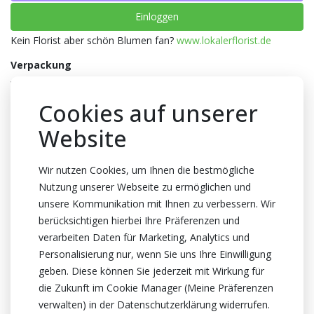
Einloggen
Kein Florist aber schön Blumen fan?
www.lokalerflorist.de
Verpackung
Wanne
Cookies auf unserer
Anzahl pro Wanne
20x1
Website
Farbe
Wir nutzen Cookies, um Ihnen die bestmögliche
Dunkel grün
Nutzung unserer Webseite zu ermöglichen und
Stiellenge
unsere Kommunikation mit Ihnen zu verbessern. Wir
95cm lang
berücksichtigen hierbei Ihre Präferenzen und
Züchter
verarbeiten Daten für Marketing, Analytics und
Personalisierung nur, wenn Sie uns Ihre Einwilligung
Grombein
geben. Diese können Sie jederzeit mit Wirkung für
Zertifikat
die Zukunft im Cookie Manager (Meine Präferenzen
Kein Zertifikate
verwalten) in der Datenschutzerklärung widerrufen.