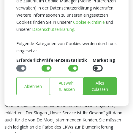
die Zukunft im Cookie Manager (Meine Präferenzen
verwalten) in der Datenschutzerklärung widerrufen.
„Vor dem Hintergrund fortschreitender Entwicklungen in der
Weitere Informationen zu unseren eingesetzten
Branche und der steigenden Transportkosten suchten wir
Cookies finden Sie in unserer
Cookie-Richtlinie
und
Anschluss an eine größere, starke Partei, die zudem ein
unserer
Datenschutzerklärung.
breiteres Sortiment bietet und dreimal wöchentlich ausliefert“,
erklärt Ton de Mooij vom gleichnamigen Unternehmen. „Heyl,
Folgende Kategorien von Cookies werden durch uns
das unserem Unternehmen in vielem ähnelt, erwies sich für
eingesetzt:
unsere Kunden und Mitarbeiter gleichermaßen als beste Wahl.
Erforderlich
Präferenzen
Statistik
Marketing
Selbstredend werden wir beide Gruppen beim Übergang
begleiten und, wo nötig, intensiv unterstützen“.
Aus Blau wird Grün
Auswahl
Alles
Ablehnen
zulassen
zulassen
Geschäftsführer Koen Heijl ist begeistert. „Wir können uns dank
der Expansion noch besser weiterentwickeln und ohne
Kostenexplosionen auf die Kundenbedürfnisse reagieren“,
erklärt er. „Der Slogan „Unser Service ist Ihr Gewinn“ gilt dann
auch für die von De Mooij stammenden Kunden. Sie müssen
sich lediglich an die Farbe des LKWs zur Blumenlieferung