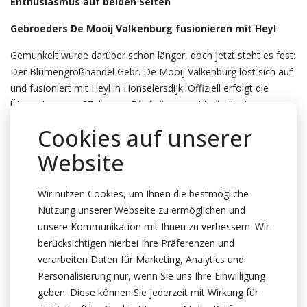
Enthusiasmus auf beiden Seiten
Gebroeders De Mooij Valkenburg fusionieren mit Heyl
Gemunkelt wurde darüber schon länger, doch jetzt steht es fest:
Der
Blumengroßhandel
Gebr. De Mooij Valkenburg löst sich auf
und fusioniert mit Heyl in Honselersdijk. Offiziell erfolgt die
Übernahme am 27. Januar. Die Leitung und fast alle der
insgesamt 10 Mitarbeiter von De Mooij stoßen zu unserem,
Cookies auf unserer
aktuell rund 150-köpfigen, Team.
Website
Die beiden Familienunternehmen, die ihren
Blumengroßhandel vor knapp 50 Jahren aufnahmen, setzen in
Wir nutzen Cookies, um Ihnen die bestmögliche
den Zusammenschluss großes Vertrauen. Sie haben sich auf den
Nutzung unserer Webseite zu ermöglichen und
deutschen Markt spezialisiert, den sie heute mit Webshop-
unsere Kommunikation mit Ihnen zu verbessern. Wir
Bestellungen fast ausschließlich bedienen. Heyl beliefert dreimal
berücksichtigen hierbei Ihre Präferenzen und
wöchentlich über 1.000 professionelle Floristen, darunter im
verarbeiten Daten für Marketing, Analytics und
Rhein-Main-Gebiet, wo De Mooij schon seit Jahren seinen
Personalisierung nur, wenn Sie uns Ihre Einwilligung
eigenen 'Kundenstamm' hat.
geben. Diese können Sie jederzeit mit Wirkung für
Beste Wahl