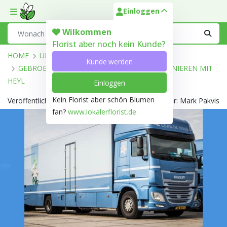
Einloggen
Toggle mobile menu
Search
Wilkommen
Florist aber noch kein Kunde?
HOME
ÜBER UNS
NACHRICHTEN
Kunde werden
GEBROEDERS DE MOOIJ VALKENBURG FUSIONIEREN MIT
HEYL
Einloggen
Kein Florist aber schön Blumen
Veröffentlicht am 20.01.2023
Autor: Mark Pakvis
fan?
www.lokalerflorist.de