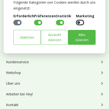
Folgende Kategorien von Cookies werden durch uns
eingesetzt:
Abonnieren Sie unseren Newsletter
Erforderlich
Präferenzen
Statistik
Marketing
Bleiben Sie auf dem Laufenden mit Neuigkeiten und
Entwicklungen von Blumengroßhandel Heyl
E-mail
Auswahl
Alles
Ablehnen
zulassen
zulassen
Abonnieren
Kundenservice
Webshop
Über uns
Arbeiten bei Heyl
Kontakt