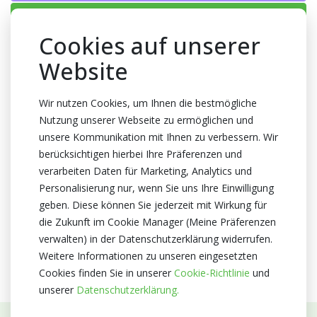
Einloggen
Cookies auf unserer
Kein Florist aber schön Blumen fan?
www.lokalerflorist.de
Website
Verpackung
Schleifen
Wir nutzen Cookies, um Ihnen die bestmögliche
Farbe
Nutzung unserer Webseite zu ermöglichen und
unsere Kommunikation mit Ihnen zu verbessern. Wir
Schwarz
berücksichtigen hierbei Ihre Präferenzen und
Zertifikat
verarbeiten Daten für Marketing, Analytics und
Kein Zertifikate
Personalisierung nur, wenn Sie uns Ihre Einwilligung
geben. Diese können Sie jederzeit mit Wirkung für
die Zukunft im Cookie Manager (Meine Präferenzen
verwalten) in der Datenschutzerklärung widerrufen.
Weitere Informationen zu unseren eingesetzten
Cookies finden Sie in unserer
Cookie-Richtlinie
und
unserer
Datenschutzerklärung.