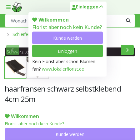
Einloggen
Toggle mobile menu
Search
Wilkommen
Florist aber noch kein Kunde?
Schleifen Zubehör
Kunde werden
Einloggen
Schwarz ton 202A
Kein Florist aber schön Blumen
fan?
www.lokalerflorist.de
haarfransen schwarz selbstklebend
4cm 25m
Wilkommen
Florist aber noch kein Kunde?
Kunde werden